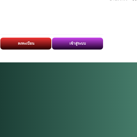
ลงทะเบียน
เข้าสู่ระบบ