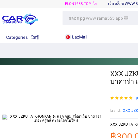
ELON1688.TOP -โอ
เว็บ สล็อต WWW.
LazMall
Categories
XXX JZKU
บาคาร่า เ
9
brand:
XXX JZ
XXX JZKUTA_KHO
฿300.