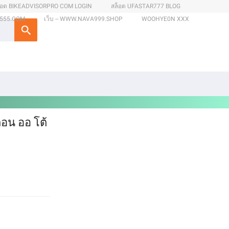
็อต BIKEADVISORPRO COM LOGIN
สล็อต UFASTAR777 BLOG
555.COM
เว็บ -- WWW.NAVA999.SHOP
WOOHYE0N XXX
อน ออ โต้