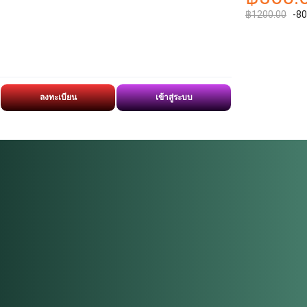
฿1200.00
-8
ลงทะเบียน
เข้าสู่ระบบ