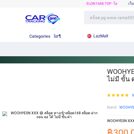
ELON1688.TOP -โอ
เว็
LazMall
Categories
WOOHYE0N
ไม่มี ขั้น ต
9
brand:
WOOHYE
WOOHYE0N XXX, 
฿300.