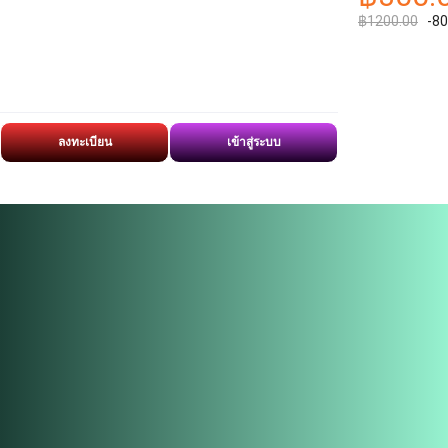
฿1200.00
-8
ลงทะเบียน
เข้าสู่ระบบ