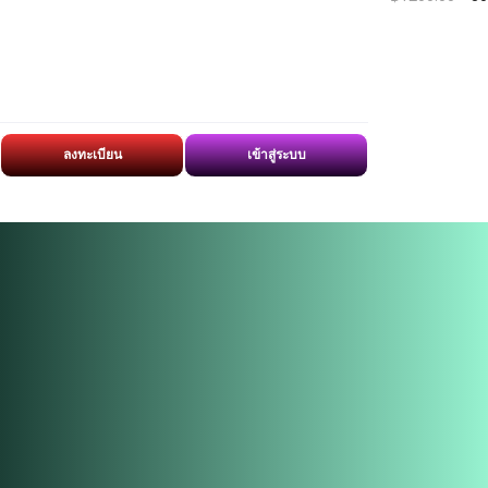
ลงทะเบียน
เข้าสู่ระบบ