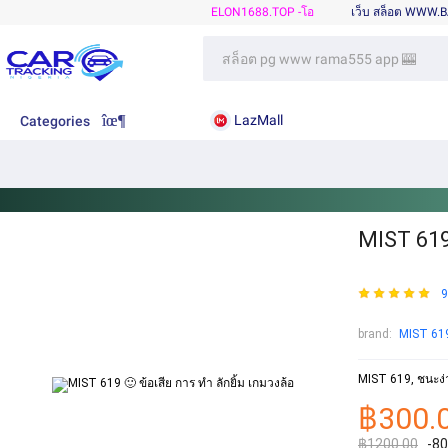
ELON1688.TOP -โอ
เว็บ สล็อต WWW.
LazMall
Categories
MIST 619 
9
brand:
MIST 61
MIST 619, ชนะง่
฿300.
฿1200.00
-8