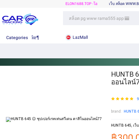
ELON1688.TOP -โอ
เว็บ สล็อต WWW.
LazMall
Categories
HUNTB 64
ออนไลน์
9
brand:
HUNTB 
HUNTB 645, เว็บ
฿300.