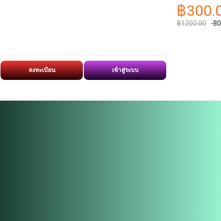
฿300.
฿1200.00
-8
ลงทะเบียน
เข้าสู่ระบบ