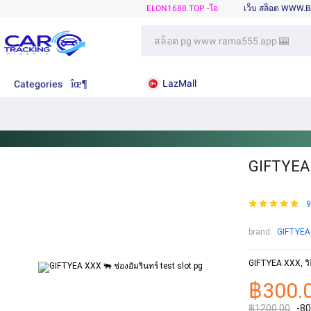
ELON1688.TOP -โอ
เว็บ สล็อต WWW.
LazMall
Categories
GIFTYEA X
9
brand:
GIFTYEA
GIFTYEA XXX, วิ
฿300.
฿1200.00
-8