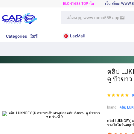
ELON1688.TOP -โอ
เว็บ สล็อต WWW.
LazMall
Categories
คลิป LUK
ดู บัวขาว 
9
brand:
คลิป LU
คลิป LUKNOEY, เ
รางวัลในวันหยุด