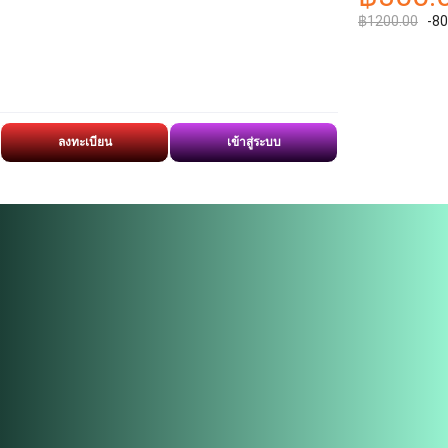
฿1200.00
-8
ลงทะเบียน
เข้าสู่ระบบ