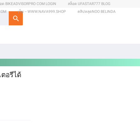
็อต BIKEADVISORPRO COM LOGIN
สล็อต UFASTAR777 BLOG
COM
เว็บ -- WWW.NAVA999.SHOP
คลิปหลุดNOO BELINDA
ตอรีได้